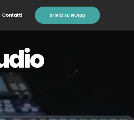
Contatti
Srivici su W.App
udio