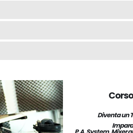
Corso
Diventa un T
Impara 
P.A. System, Mixer an