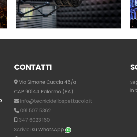
CONTATTI
S
Via Simone Cuccia 46/a
Seg
in 
CAP 90144 Palermo (PA)
O
info@tecnicidellospettacolo.it
091 507 5362
347 6023 160
Scrivici
su WhatsApp