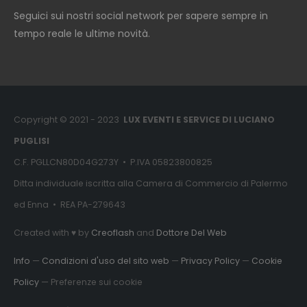
Seguici sui nostri social network per sapere sempre in
tempo reale le ultime novità.
Copyright © 2021 - 2023
LUX EVENTI E SERVICE DI LUCIANO
PUGLISI
C.F. PGLLCN80D04G273Y • P.IVA 05823800825
Ditta individuale iscritta alla Camera di Commercio di Palermo
ed Enna • REA PA-279643
Created with ♥ by
Creoflash
and
Dottore Del Web
Info
—
Condizioni d'uso del sito web
—
Privacy Policy
—
Cookie
Policy
— Preferenze sui cookie