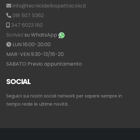
Via Simone Cuccia 46/a
CAP 90144 Palermo (PA)
info@tecnicidellospettacolo.it
091 507 5362
347 6023 160
Scrivici
su WhatsApp
LUN 16:00-20:00
MAR-VEN 9:30-13/16-20
SABATO Previo appuntamento
SOCIAL
Seguici sui nostri social network per sapere sempre in
tempo reale le ultime novità.