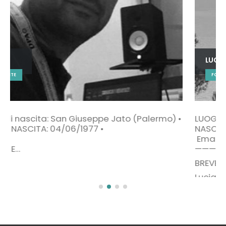
LUCIANO
FONDATORE E DOCENTE
LUOGO DI NASCITA: PALERMO• DATA DI
NASCITA:04/04/1980 •
Email: info@djlux.it
———–
BREVE BIO
Luciano in arte Dj Lux,…