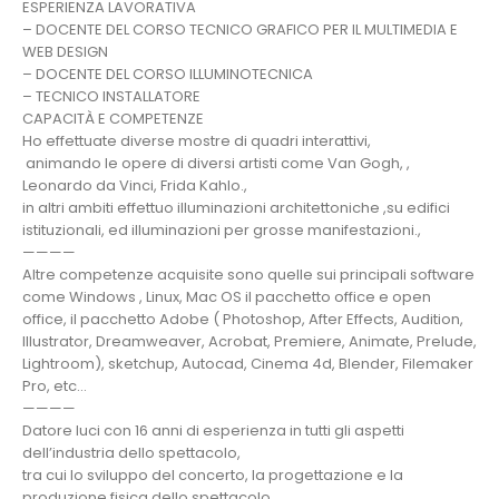
ESPERIENZA LAVORATIVA
– DOCENTE DEL CORSO TECNICO GRAFICO PER IL MULTIMEDIA E
WEB DESIGN
– DOCENTE DEL CORSO ILLUMINOTECNICA
– TECNICO INSTALLATORE
CAPACITÀ E COMPETENZE​
Ho effettuate diverse mostre di quadri interattivi,
animando le opere di diversi artisti come Van Gogh, ,
Leonardo da Vinci, Frida Kahlo.,
in altri ambiti effettuo illuminazioni architettoniche ,su edifici
istituzionali, ed illuminazioni per grosse manifestazioni.,
————
Altre competenze acquisite sono quelle sui principali software
come Windows , Linux, Mac OS il pacchetto office e open
office, il pacchetto Adobe ( Photoshop, After Effects, Audition,
Illustrator, Dreamweaver, Acrobat, Premiere, Animate, Prelude,
Lightroom), sketchup, Autocad, Cinema 4d, Blender, Filemaker
Pro, etc…
————
Datore luci con 16 anni di esperienza in tutti gli aspetti
dell’industria dello spettacolo,
tra cui lo sviluppo del concerto, la progettazione e la
produzione fisica dello spettacolo.